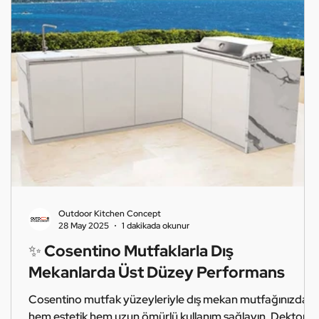
Outdoor Kitchen Concept
28 May 2025
1 dakikada okunur
✨ Cosentino Mutfaklarla Dış
Mekanlarda Üst Düzey Performans
r
Cosentino mutfak yüzeyleriyle dış mekan mutfağınızda
e
hem estetik hem uzun ömürlü kullanım sağlayın. Dekton