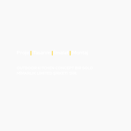
DIŞ MEKAN MUTFAK ÇÖZÜMLERİ
Proje
|
Tasarım
|
İmalat
|
Montaj
OUTDOOR KITCHEN CONCEPT BİR SOLO
MİMARLIK LİMİTED ŞİRKETİ 'DİR.