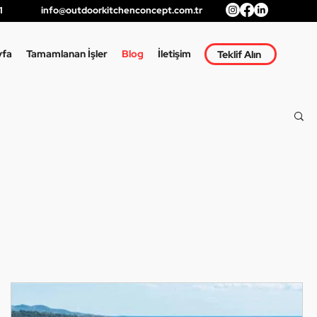
1
info@outdoorkitchenconcept.com.tr
yfa
Tamamlanan İşler
Blog
İletişim
Teklif Alın