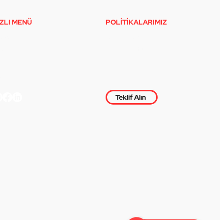
IZLI MENÜ
POLİTİKALARIMIZ
nasayfa
Gizlilik Politikası
Çerez Politikası
mamlanan İşler
klif Al
etişim
Teklif Alın