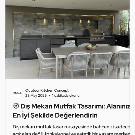
Outdoor Kitchen Concept
28 May 2025
1 dakikada okunur
🧭 Dış Mekan Mutfak Tasarımı: Alanınızı
En İyi Şekilde Değerlendirin
e
Dış mekan mutfak tasarımı sayesinde bahçenizi sadece bi
açık alan değil, fonksiyonel ve estetik bir yaşam merkezin